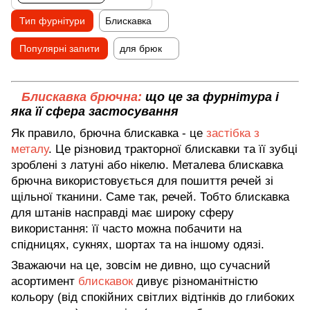
Тип фурнітури
Блискавка
Популярні запити
для брюк
Блискавка брючна:
що це за фурнітура і
яка її сфера застосування
Як правило, брючна блискавка - це
застібка з
металу
. Це різновид тракторної блискавки та її зубці
зроблені з латуні або нікелю. Металева блискавка
брючна використовується для пошиття речей зі
щільної тканини. Саме так, речей. Тобто блискавка
для штанів насправді має широку сферу
використання: її часто можна побачити на
спідницях, сукнях, шортах та на іншому одязі.
Зважаючи на це, зовсім не дивно, що сучасний
асортимент
блискавок
дивує різноманітністю
кольору (від спокійних світлих відтінків до глибоких