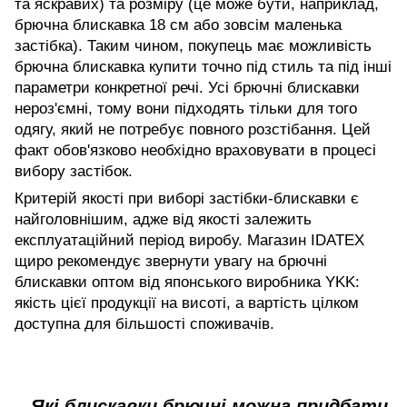
та яскравих) та розміру (це може бути, наприклад,
брючна блискавка 18 см або зовсім маленька
застібка). Таким чином, покупець має можливість
брючна блискавка купити точно під стиль та під інші
параметри конкретної речі. Усі брючні блискавки
нероз'ємні, тому вони підходять тільки для того
одягу, який не потребує повного розстібання. Цей
факт обов'язково необхідно враховувати в процесі
вибору застібок.
Критерій якості при виборі застібки-блискавки є
найголовнішим, адже від якості залежить
експлуатаційний період виробу. Магазин IDATEX
щиро рекомендує звернути увагу на брючні
блискавки оптом від японського виробника YKK:
якість цієї продукції на висоті, а вартість цілком
доступна для більшості споживачів.
Які блискавки брючні можна придбати