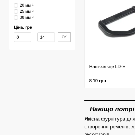
20 мм
1
25 мм
2
38 мм
2
Ціна, грн
Від Ціна, грн
До Ціна, грн
ОК
Напівкільце LD-E
8.10 грн
Навіщо потрі
Якісна фурнітура для
створення ременів, л
аксесуарів.