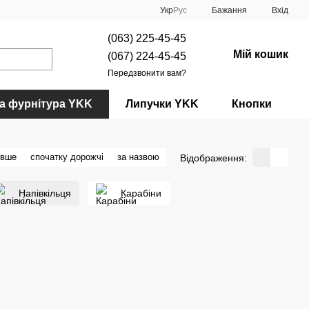
Укр
Рус
Бажання
Вхід
(063) 225-45-45
Мій кошик
(067) 224-45-45
Передзвонити вам?
а фурнітура YKK
Липучки YKK
Кнопки
евше
спочатку дорожчі
за назвою
Відображення:
Напівкільця
Карабіни