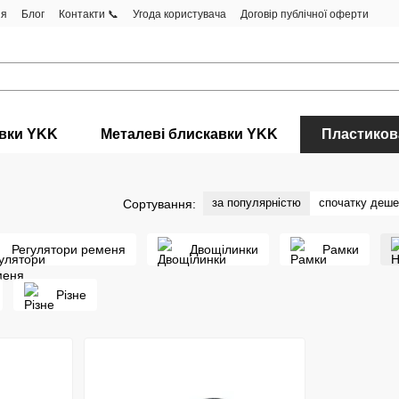
ня
Блог
Контакти 📞
Угода користувача
Договір публічної оферти
авки YKK
Металеві блискавки YKK
Пластиков
за популярністю
спочатку деш
Сортування:
Регулятори ременя
Двощілинки
Рамки
Різне