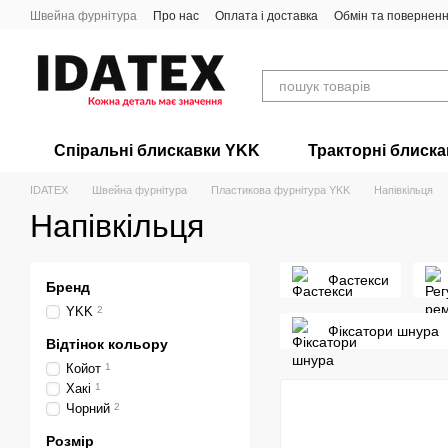
Перейти до основного контенту
Швейна фурнітура
Про нас
Оплата і доставка
Обмін та повернен
Спіральні блискавки YKK
Тракторні блиск
IDATEX
Швейна фурнітура
Пластикова фурнітура YKK
Напівкільця
Напівкільця
Фастекси
Бренд
YKK
2
Фіксатори шнура
Відтінок кольору
Койот
1
Хакі
1
Чорний
2
Розмір