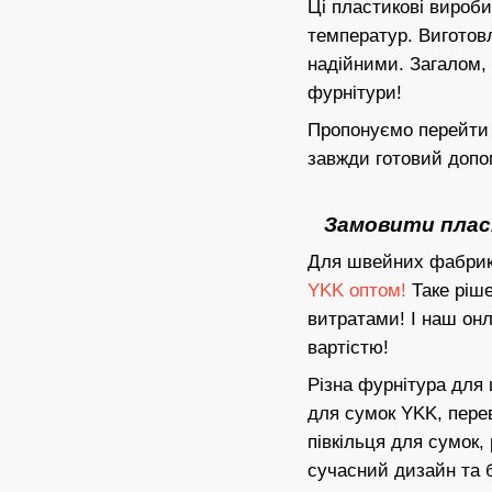
Ці пластикові вироби
температур. Виготовл
надійними. Загалом,
фурнітури!
Пропонуємо перейти н
завжди готовий допо
Замовити пласт
Для швейних фабрик 
YKK оптом!
Таке ріше
витратами! І наш он
вартістю!
Різна фурнітура для 
для сумок YKK, перев
півкільця для сумок,
сучасний дизайн та б