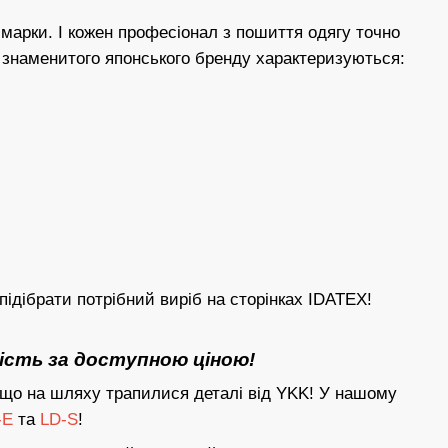
а марки. І кожен професіонал з пошиття одягу точно
 знаменитого японського бренду характеризуються:
підібрати потрібний виріб на сторінках IDATEX!
кість за доступною ціною!
кщо на шляху трапилися деталі від YKK! У нашому
-E
та
LD-S
!