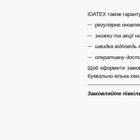
IDATEX також гаранту
регулярне оновл
знижки та акції н
швидка відповідь
оперативну доста
Щоб оформити замовле
буквально кілька хви
Замовляйте півкіль