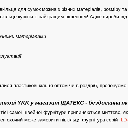
івкільця для сумок можна з різних матеріалів, розміру т
івкільце купити є найкращим рішенням! Адже вироби від
ечними матеріалами
плуатації
лися пластикові кільця оптом чи в роздріб, пропонуємо 
кові YKK у магазині ІДАТЕКС - бездоганна я
 тієї самої швейної фурнітури припиняються миттєво, я
ожен охочий може замовити півкільця фурнітура серій
LD