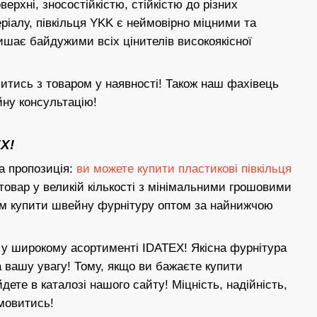
ерхні, зносостійкістю, стійкістю до різних
ріалу, півкільця YKK є неймовірно міцними та
ишає байдужими всіх цінителів високоякісної
митись з товаром у наявності! Також наш фахівець
йну консультацію!
X!
а пропозиція:
ви можете купити пластикові півкільця
товар у великій кількості з мінімальними грошовими
ям купити швейну фурнітуру оптом за найнижчою
ся у широкому асортименті IDATEX! Якісна фурнітура
а вашу увагу! Тому, якщо ви бажаєте купити
дете в каталозі нашого сайту! Міцність, надійність,
дмовитись!