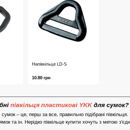
Напівкільце LD-S
10.80 грн
бні
півкільця пластикові YKK
для сумок?
 сумок – це, перш за все, правильно підібрані півкільця
ямок та ін. Нерідко півкільце купити хочуть з метою з'є