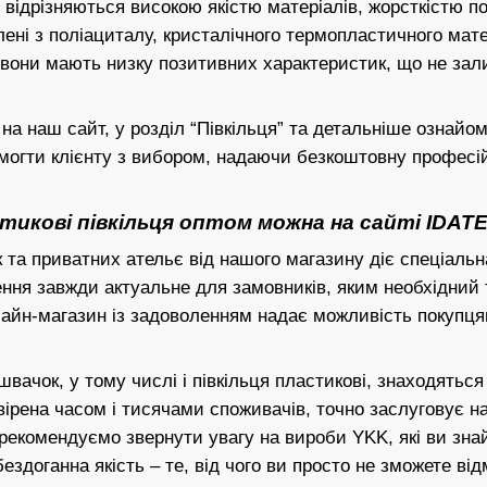
 відрізняються високою якістю матеріалів, жорсткістю пов
ені з поліациталу, кристалічного термопластичного мате
 вони мають низку позитивних характеристик, що не зал
а наш сайт, у розділ “Півкільця” та детальніше ознайо
могти клієнту з вибором, надаючи безкоштовну професі
икові півкільця оптом можна на сайті IDATE
та приватних ательє від нашого магазину діє спеціальн
ння завжди актуальне для замовників, яким необхідний 
лайн-магазин із задоволенням надає можливість покупц
швачок, у тому числі і півкільця пластикові, знаходять
ірена часом і тисячами споживачів, точно заслуговує н
 рекомендуємо звернути увагу на вироби YKK, які ви знай
ездоганна якість – те, від чого ви просто не зможете ві