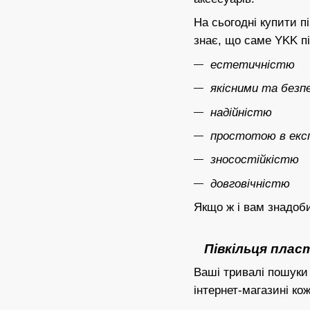
На сьогодні купити п
знає, що саме YKK п
естетичністю
якісними та безп
надійністю
простотою в екс
зносостійкістю
довговічністю
Якщо ж і вам знадоби
Півкільця пласти
Ваші тривалі пошуки
інтернет-магазині к