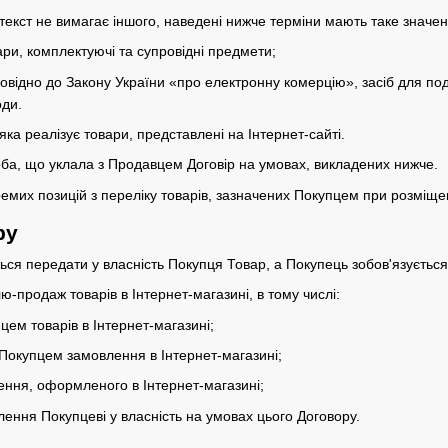
нтекст не вимагає іншого, наведені нижче терміни мають таке значен
ари, комплектуючі та супровідні предмети;
дповідно до Закону України «про електронну комерцію», засіб для по
оди.
яка реалізує товари, представлені на Інтернет-сайті.
оба, що уклала з Продавцем Договір на умовах, викладених нижче.
ремих позицій з переліку товарів, зазначених Покупцем при розміще
ру
ться передати у власність Покупця Товар, а Покупець зобов'язуєтьс
ю-продаж товарів в Інтернет-магазині, в тому числі:
цем товарів в Інтернет-магазині;
Покупцем замовлення в Інтернет-магазині;
ення, оформленого в Інтернет-магазині;
лення Покупцеві у власність на умовах цього Договору.