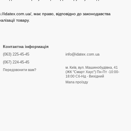
://idatex.com.ua/, має право, відповідно до законодавства
лізації товару.
Контактна інформація
(063) 225-45-45
info@idatex.com.ua
(067) 224-45-45
м. Київ, вул. Машинобудівна, 41
Передзвонити вам?
(ЖК "Смарт Хаус") Пн-Пт -10:00-
18:00 Сб-Нд - Вихідний
Мапа проїзду