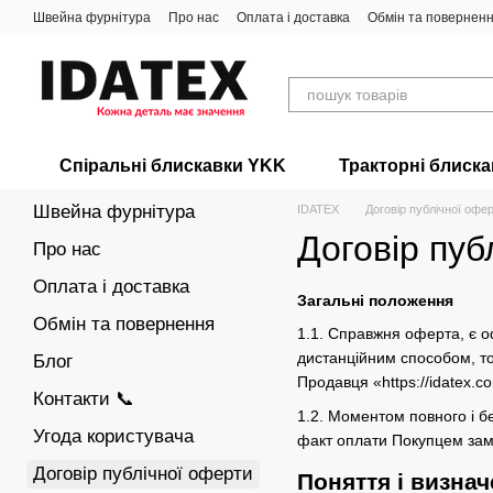
Перейти до основного контенту
Швейна фурнітура
Про нас
Оплата і доставка
Обмін та повернен
Спіральні блискавки YKK
Тракторні блиск
Швейна фурнітура
IDATEX
Договір публічної офе
Договір пуб
Про нас
Оплата і доставка
Загальні положення
Обмін та повернення
1.1. Справжня оферта, є о
дистанційним способом, тоб
Блог
Продавця «https://idatex.co
Контакти 📞
1.2. Моментом повного і б
Угода користувача
факт оплати Покупцем замо
Договір публічної оферти
Поняття і визна