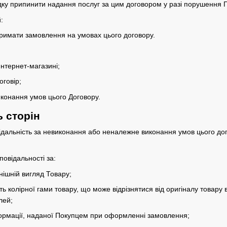
дку припинити надання послуг за цим договором у разі порушення 
:
тримати замовлення на умовах цього договору.
нтернет-магазині;
говір;
иконання умов цього Договору.
ь сторін
відальність за невиконання або неналежне виконання умов цього д
повідальності за:
нішній вигляд Товару;
сть колірної гами товару, що може відрізнятися від оригіналу товар
лей;
інформації, наданої Покупцем при оформленні замовлення;