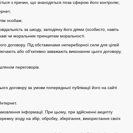
ваються з причин, що знаходяться поза сферою його контролю;
ернет;
етім особам;
ідальність за шкоду, заподіяну його діями (особисто, навіть
ржаві чи моральним принципам моральності.
ього договору. Під обставинами непереборної сили для цілей
ключають або об'єктивно заважають виконанню цього договору,
шляхом переговорів.
ого договору за умови попередньої публікації його на сайті
Інтернет.
замовлення інформації. При цьому, при здійсненні акцепту
жну згоду на збір, обробку, зберігання, використання своїх