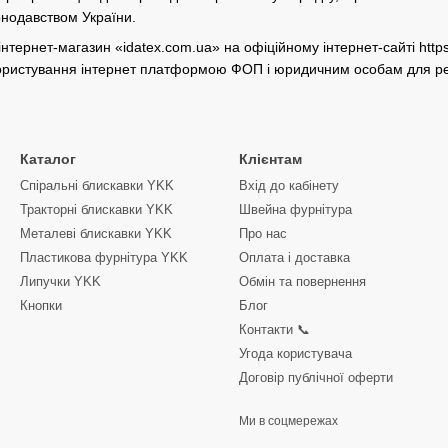
нодавством України.
нтернет-магазин «idatex.com.ua» на офіційному інтернет-сайті https
користування інтернет платформою ФОП і юридичним особам для реа
Каталог
Клієнтам
Спіральні блискавки YKK
Вхід до кабінету
Тракторні блискавки YKK
Швейна фурнітура
Металеві блискавки YKK
Про нас
Пластикова фурнітура YKK
Оплата і доставка
Липучки YKK
Обмін та повернення
Кнопки
Блог
Контакти 📞
Угода користувача
Договір публічної оферти
Ми в соцмережах