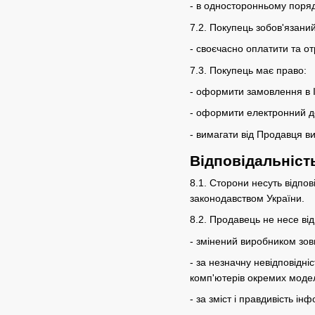
- в односторонньому поря
7.2. Покупець зобов'язаний
- своєчасно оплатити та о
7.3. Покупець має право:
- оформити замовлення в І
- оформити електронний до
- вимагати від Продавця в
Відповідальніст
8.1. Сторони несуть відпо
законодавством України.
8.2. Продавець не несе від
- змінений виробником зов
- за незначну невідповідні
комп'ютерів окремих моде
- за зміст і правдивість 