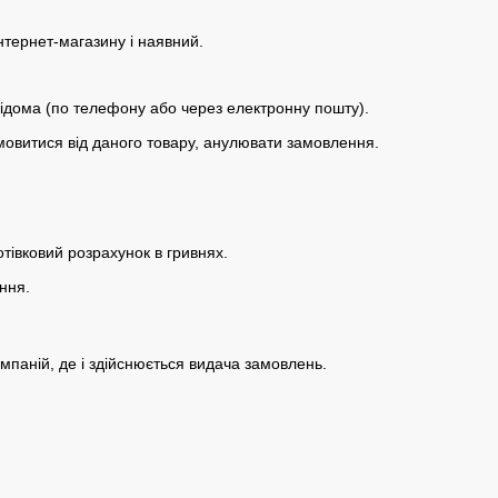
нтернет-магазину і наявний.
 відома (по телефону або через електронну пошту).
дмовитися від даного товару, анулювати замовлення.
отівковий розрахунок в гривнях.
ння.
омпаній, де і здійснюється видача замовлень.