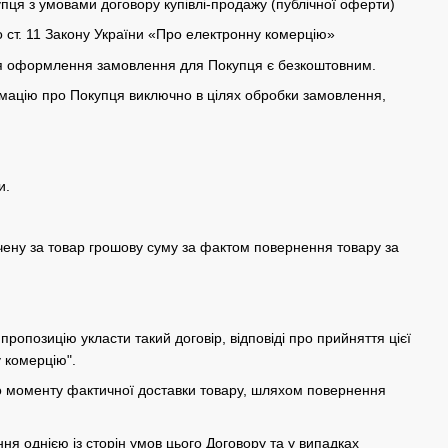
пця з умовами договору купівлі-продажу (публічної оферти)
о ст. 11 Закону України «Про електронну комерцію»
для оформлення замовлення для Покупця є безкоштовним.
рмацію про Покупця виключно в цілях обробки замовлення,
и.
чену за товар грошову суму за фактом повернення товару за
.
опозицію укласти такий договір, відповіді про прийняття цієї
 комерцію".
 до моменту фактичної доставки товару, шляхом повернення
ня однією із сторін умов цього Договору та у випадках