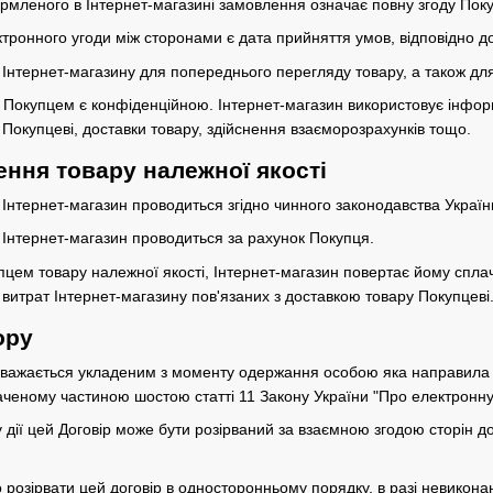
мленого в Інтернет-магазині замовлення означає повну згоду Поку
тронного угоди між сторонами є дата прийняття умов, відповідно д
у Інтернет-магазину для попереднього перегляду товару, а також 
є Покупцем є конфіденційною. Інтернет-магазин використовує інфо
Покупцеві, доставки товару, здійснення взаєморозрахунків тощо.
ння товару належної якості
 Інтернет-магазин проводиться згідно чинного законодавства Україн
 Інтернет-магазин проводиться за рахунок Покупця.
пцем товару належної якості, Інтернет-магазин повертає йому спла
витрат Інтернет-магазину пов'язаних з доставкою товару Покупцеві
ору
вважається укладеним з моменту одержання особою яка направила пр
наченому частиною шостою статті 11 Закону України "Про електронну
ну дії цей Договір може бути розірваний за взаємною згодою сторін
розірвати цей договір в односторонньому порядку, в разі невиконан