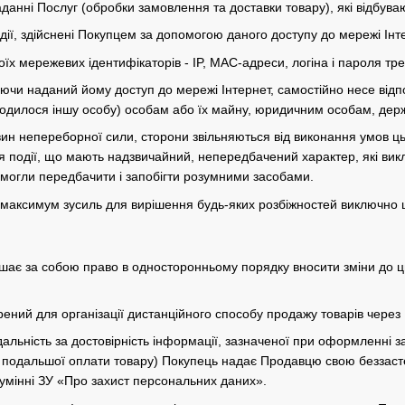
 наданні Послуг (обробки замовлення та доставки товару), які відбу
 дії, здійснені Покупцем за допомогою даного доступу до мережі Інт
їх мережевих ідентифікаторів - IP, MAC-адреси, логіна і пароля тр
ючи наданий йому доступ до мережі Інтернет, самостійно несе відпов
аходилося іншу особу) особам або їх майну, юридичним особам, де
авин непереборної сили, сторони звільняються від виконання умов ц
я події, що мають надзвичайний, непередбачений характер, які ви
могли передбачити і запобігти розумними засобами.
 максимум зусиль для вирішення будь-яких розбіжностей виключно 
ишає за собою право в односторонньому порядку вносити зміни до ць
рений для організації дистанційного способу продажу товарів через 
дальність за достовірність інформації, зазначеної при оформленні 
подальшої оплати товару) Покупець надає Продавцю свою беззастере
умінні ЗУ «Про захист персональних даних».