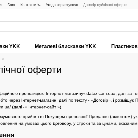
ня
Блог
Контакти 📞
Угода користувача
Договір публічної оферти
авки YKK
Металеві блискавки YKK
Пластиков
рти
лічної оферти
фіційною пропозицією Інтернет-магазину«idatex.com.ua», далі за тек
то через Інтернет-магазин, далі по тексту - «Договір», і розміщує 
m.ua/ (далі -« Інтернет-сайт »).
езумовного прийняття Покупцем пропозиції Продавця (акцептом) укл
влення на умовах цього Договору, у строки та за цінами, вказаним
чення