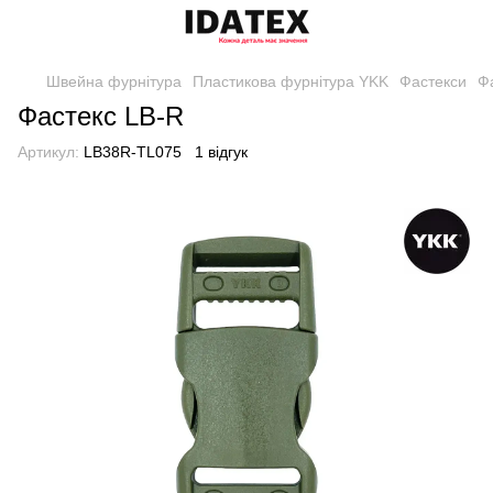
Швейна фурнітура
Пластикова фурнітура YKK
Фастекси
Ф
Фастекс LB-R
Артикул:
LB38R-TL075
1 відгук