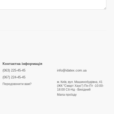
Контактна інформація
(063) 225-45-45
info@idatex.com.ua
(067) 224-45-45
м. Київ, вул. Машинобудівна, 41
Передзвонити вам?
(ЖК "Смарт Хаус") Пн-Пт -10:00-
18:00 Сб-Нд - Вихідний
Мапа проїзду