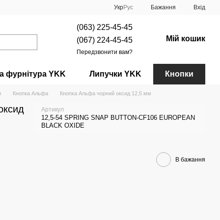
Укр
Рус
Бажання
Вхід
(063) 225-45-45
Мій кошик
(067) 224-45-45
Передзвонити вам?
а фурнітура YKK
Липучки YKK
Кнопки
и
Кнопка Альфа
Кнопка Альфа чорний оксид 12,5 мм
оксид
Артикул
12,5-54 SPRING SNAP BUTTON-CF106 EUROPEAN
BLACK OXIDE
В бажання