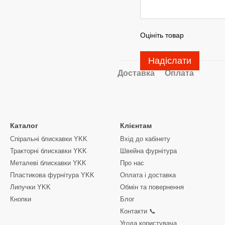
Оцініть товар
Надіслати
Доставка
Оплата
Каталог
Клієнтам
Спіральні блискавки YKK
Вхід до кабінету
Тракторні блискавки YKK
Швейна фурнітура
Металеві блискавки YKK
Про нас
Пластикова фурнітура YKK
Оплата і доставка
Липучки YKK
Обмін та повернення
Кнопки
Блог
Контакти 📞
Угода користувача