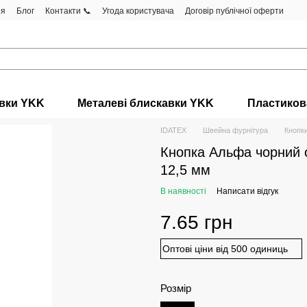
ня
Блог
Контакти 📞
Угода користувача
Договір публічної оферти
авки YKK
Металеві блискавки YKK
Пластиков
IDATEX
Швейна фурнітура
Кнопк
Кнопка Альфа чорний 
12,5 мм
В наявності
Написати відгук
7.65 грн
Оптові ціни від 500 одиниць
Розмір