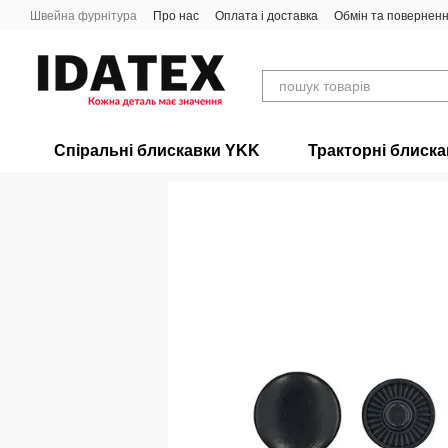
Перейти до основного контенту
Швейна фурнітура
Про нас
Оплата і доставка
Обмін та повернен
Спіральні блискавки YKK
Тракторні блиск