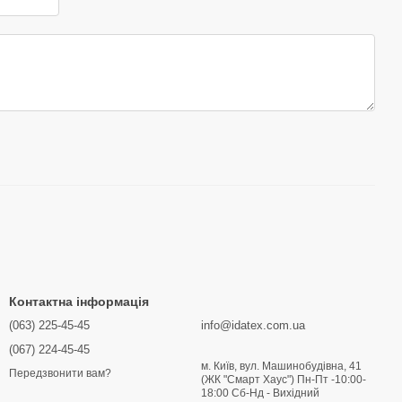
Контактна інформація
(063) 225-45-45
info@idatex.com.ua
(067) 224-45-45
м. Київ, вул. Машинобудівна, 41
Передзвонити вам?
(ЖК "Смарт Хаус") Пн-Пт -10:00-
18:00 Сб-Нд - Вихідний