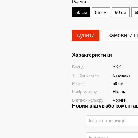
Розмір
50 см
55 см
60 см
6
Купити
Замовити 
Характеристики
Бренд
YKK
Тип блискавки
Стандарт
Розмір
50 см
Колір металу
Нікель
Відтінок кольору
Чорний
Новий відгук або комента