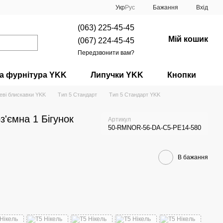
Укр
Рус
Бажання
Вхід
(063) 225-45-45
Мій кошик
(067) 224-45-45
Передзвонити вам?
а фурнітура YKK
Липучки YKK
Кнопки
еві блискавки YKK
Тип 5 Стандарт
Тип 5 Стандарт YKK
з'ємна 1 Бігунок
Артикул
50-RMNOR-56-DA-C5-PE14-580
В бажання