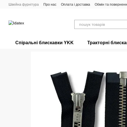
Перейти до основного контенту
Швейна фурнітура
Про нас
Оплата і доставка
Обмін та повернен
Спіральні блискавки YKK
Тракторні блиск