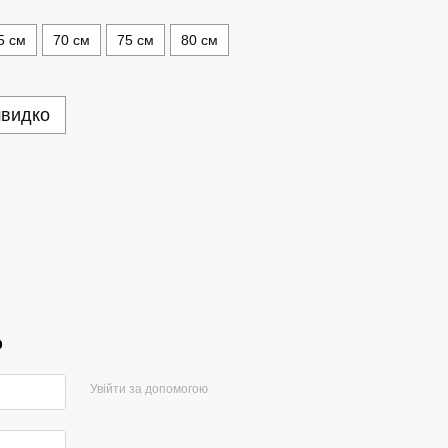
5 см
70 см
75 см
80 см
швидко
р
Увійти за допомогою