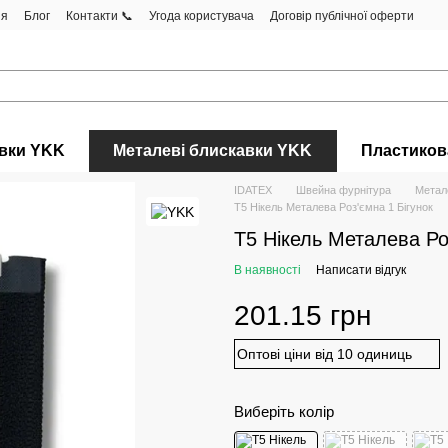
ня
Блог
Контакти 📞
Угода користувача
Договір публічної оферти
авки YKK
Металеві блискавки YKK
Пластиков
IDATEX
Швейна фурнітура
Метал
Т5 Нікель Металева Роз'ємна 1 Бігунок
Т5 Нікель Металева Ро
В наявності
Написати відгук
201.15 грн
Оптові ціни від 10 одиниць
Виберіть колір