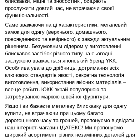
блискавки, міцні та зносостійкі, обіцяють
прослужити довгий час, не втрачаючи своєї
функціональності.
Саме зважаючи на ці характеристики, металевий
замок для одягу
(верхнього, домашнього,
повсякденного та вечірнього) є завжди актуальним
рішенням. Безумовним лідером у виготовленні
блискавок-застібок різного типу на сьогодні
заслужено вважається японський бренд YKK.
Особлива увага до дрібниць, дотримання всіх
ключових стандартів якості, секретна технологія
виготовлення, використання якісних матеріалів –
все це робить ЮКК вкрай популярною та
затребуваною маркою швейної фурнітури.
Якщо і ви бажаєте металеву блискавку для одягу
купити, не втрачаючи при цьому багато
дорогоцінного часу та грошей, пропонуємо відвідати
наш інтернет-магазин
ІДАТЕКС
! Ми пропонуємо
широкий асортимент різних незамінних деталей для