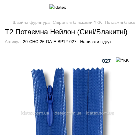
Швейна фурнітура
Спіральні блискавки YKK
Потаємні блиск
Т2 Потаємна Нейлон (Сині/Блакитні)
Артикул:
20-CHC-26-DA-E-BP12-027
Написати відгук