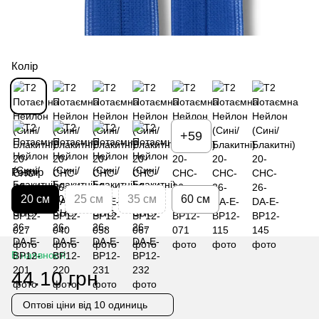
Колір
+59
Розмір
20 см
25 см
35 см
60 см
В наявності
44.10 грн
Оптові ціни
від 10 одиниць