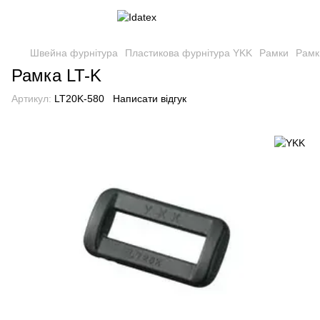
Швейна фурнітура
Пластикова фурнітура YKK
Рамки
Рамк
Рамка LT-K
Артикул:
LT20K-580
Написати відгук