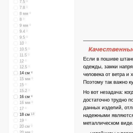
7.5
0
7.8
0
8 мм
0
8
0
9 мм
0
9.4
0
9.5
0
10
0
Качественные
10.5
0
11.5
0
Если в пошиве штано
12
0
одежды,
замки
напря
12.5
0
14 см
4
человека от ветра и
15 мм
0
Поэтому так важно к
15
0
15.2
0
Но вот незадача: ко
16 см
4
достаточно трудно п
16 мм
0
данных изделий, отл
17
0
18 см
13
надежными являются
19
0
металлическом виде
20 см
0
20 мм
0