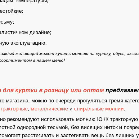
падам температуры;
нестойкие;
есьму;
алистичном дизайне;
ную эксплуатацию.
ждый желающий может купить молнию на куртку, обувь, аксессу
 ассортиментом
в нашем меню
!
для куртки в розницу или оптом
предлагае
о магазина, можно по очереди прогуляться тремя катег
тракторные
,
металлические
и
спиральные молнии
.
но рекомендуют использовать молнию ЮКК тракторную в
плотной однородной тесьмой, без висящих ниток и повре
помогает расстегивать и застегивать вещь без лишних 