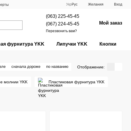
Укр
Рус
Желания
Вход
ферты
(063) 225-45-45
Мой заказ
(067) 224-45-45
Перезвонить вам?
вая фурнитура YKK
Липучки YKK
Кнопки
вле
сначала дороже
по названию
Отображение:
ие молнии YKK
Пластиковая фурнитура YKK