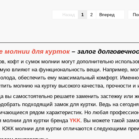
Назад
1
2
Вперед
По
 молнии для курток
– залог долговечно
в, кофт и сумок молнии могут дополнительно использова
мую влияют на функциональность вещи. Например, молн
 холода, обеспечить ему максимальный комфорт. Именно 
упить молнию на куртку высокого качества, прочности и 
гда вы самостоятельно решаете заменить застежку или 
одобрать подходящий замок для куртки. Ведь на сегодн
ичающиеся рядом характеристик. Но любая профессиона
 молнии для куртки бренда
YKK
. Вы можете такой замо
. ЮКК молнии для куртки отличаются следующими пре