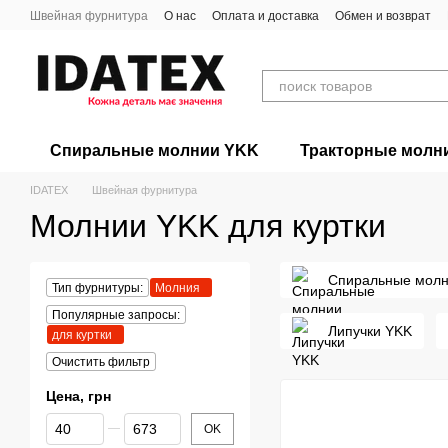
Перейти к основному контенту
Швейная фурнитура
О нас
Оплата и доставка
Обмен и возврат
Спиральные молнии YKK
Тракторные молн
IDATEX
Швейная фурнитура
Молнии YKK для куртки
Спиральные молн
Тип фурнитуры:
Молния
Популярные запросы:
Липучки YKK
для куртки
Очистить фильтр
Цена, грн
От Цена, грн
До Цена, грн
OK