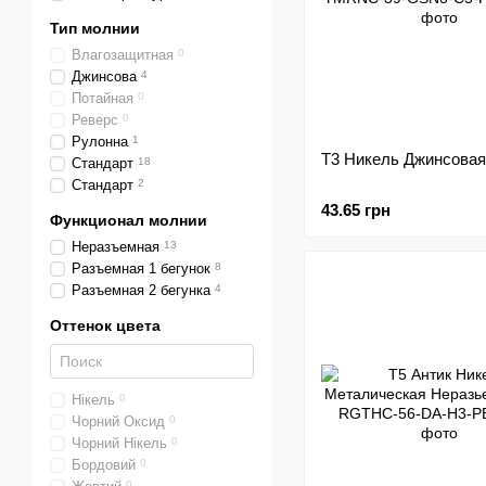
Тип молнии
Влагозащитная
0
Джинсова
4
Потайная
0
Реверс
0
Рулонна
1
Т3 Никель Джинсовая
Стандарт
18
Стандарт
2
43.65 грн
Функционал молнии
Неразъемная
13
Разъемная 1 бегунок
8
Разъемная 2 бегунка
4
Оттенок цвета
Нікель
0
Чорний Оксид
0
Чорний Нікель
0
Бордовий
0
0