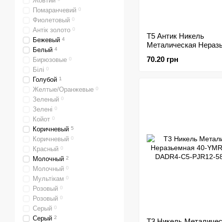
Жовтий
Помаранчевий
0
Фиолетовый
0
Антік золото
0
Т5 Антик Никель
Бежевый
4
Металическая Нераз
Белый
4
70.20 грн
Бирюзовые
0
Білі
0
Голубой
1
Желтые/Оранжевые
0
Зеленый
0
Зелені
0
Койот
0
Коричневый
5
Коричневый
0
Красный
0
Молочный
2
Молочный
0
Мультікам
0
Розовый
0
Розовый
0
Серый
0
Серый
2
Т3 Никель Металичес