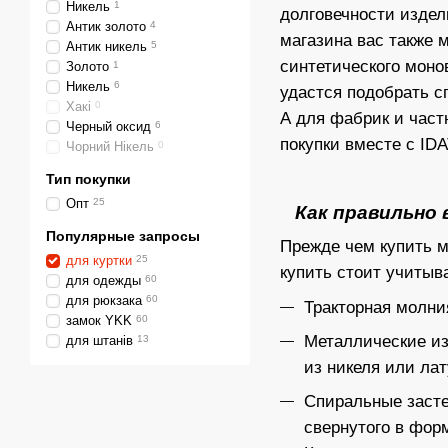
Никель
1
долговечности издел
Антик золото
4
магазина вас также 
Антик никель
5
синтетического моно
Золото
1
Никель
6
удастся подобрать с
Хакі
0
А для фабрик и част
Черный оксид
6
покупки вместе с ID
Чорний Нікель
0
Тип покупки
Опт
25
Как правильно
Популярные запросы
Прежде чем купить м
для куртки
25
купить стоит учитыв
для одежды
60
для рюкзака
60
Тракторная молни
замок YKK
60
Металлические и
для штанів
13
из никеля или лат
Спиральные заст
свернутого в фор