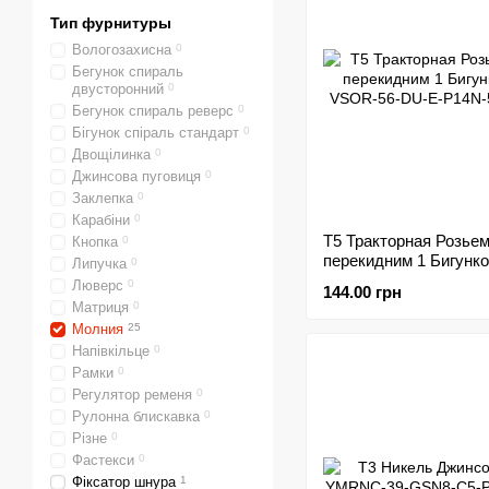
Тип фурнитуры
Вологозахисна
0
Бегунок спираль
двусторонний
0
Бегунок спираль реверс
0
Бігунок спіраль стандарт
0
Двощілинка
0
Джинсова пуговиця
0
Заклепка
0
Карабіни
0
Т5 Тракторная Розьем
Кнопка
0
перекидним 1 Бигунк
Липучка
0
Люверс
0
144.00 грн
Матриця
0
Молния
25
Напівкільце
0
Рамки
0
Регулятор ременя
0
Рулонна блискавка
0
Різне
0
Фастекси
0
Фіксатор шнура
1