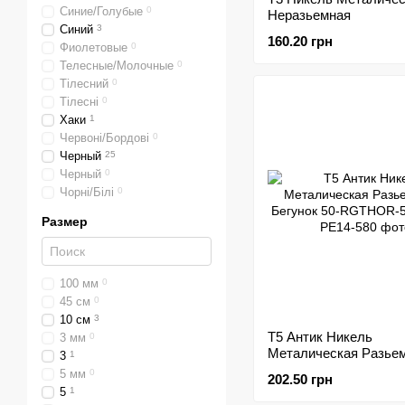
Синие/Голубые
0
Неразьемная
Синий
3
160.20 грн
Фиолетовые
0
Телесные/Молочные
0
Тілесний
0
Тілесні
0
Хаки
1
Червоні/Бордові
0
Черный
25
Черный
0
Чорні/Білі
0
Размер
100 мм
0
45 см
0
10 см
3
Т5 Антик Никель
3 мм
0
Металическая Разьем
3
1
Бегунок
5 мм
0
202.50 грн
5
1