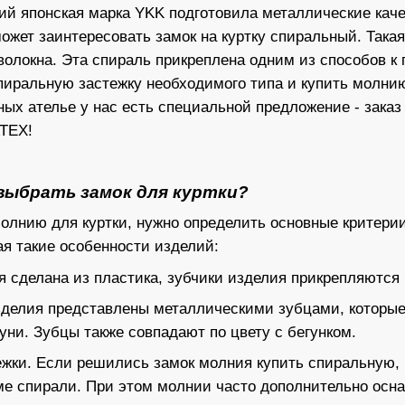
ий японская марка YKK подготовила металлические каче
может заинтересовать замок на куртку спиральный. Такая
волокна. Эта спираль прикреплена одним из способов 
пиральную застежку необходимого типа и купить молнию
ных ателье у нас есть специальной предложение - зак
ATEX!
 выбрать замок для куртки?
олнию для куртки, нужно определить основные критерии
ая такие особенности изделий:
я
сделана из пластика, зубчики изделия прикрепляются к
зделия
представлены металлическими зубцами, которые 
уни. Зубцы также совпадают по цвету с бегунком.
ежки
. Если решились замок молния купить спиральную, 
ме спирали. При этом молнии часто дополнительно ос