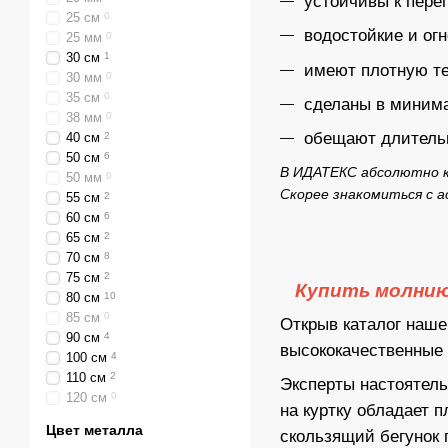
устойчивы к пере
25 см
0
водостойкие и ог
25 мм
0
30 см
1
имеют плотную т
30 мм
0
35 см
0
сделаны в миним
38 мм
0
обещают длитель
40 см
2
50 см
6
В ИДАТЕКС абсолютно ка
50 мм
0
Скорее знакомиться с
55 см
2
60 см
6
65 см
2
70 см
8
75 см
2
Купить молнию 
80 см
10
85 см
0
Открыв
каталог
нашег
90 см
4
высококачественные
100 см
4
110 см
2
Эксперты настоятель
120 см
0
на куртку обладает 
Цвет металла
скользящий бегунок 