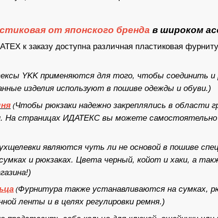
стиковая от японского бренда
в широком а
ATEX к заказу доступна различная пластиковая фурниту
ксы YKK применяются для того, чтобы соединить и р
данные изделия используют в пошиве одежды и обуви.)
мня
Чтобы рюкзаки надежно закреплялись в области г
(
и. На страницах ИДАТЕКС вы можете самостоятельно 
ухщелевки являются чуть ли не основой в пошиве спе
 сумках и рюкзаках. Цвета черный, койот и хаки, а та
газина!)
ьца
Фурнитура также устанавливаются на сумках, рю
(
нной ленты и в целях регулировки ремня.)