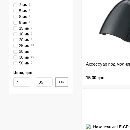
3 мм
2
5 мм
9
8 мм
1
9 мм
1
15 мм
2
16 мм
2
20 мм
8
25 мм
14
30 мм
3
38 мм
10
50 мм
5
Аксессуар под молн
Цена, грн
15.30 грн
От Цена, грн
До Цена, грн
OK