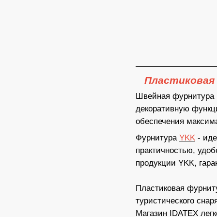
Пластиковая
Швейная фурнитура п
декоративную функци
обеспечения максима
Фурнитура
YKK
- иде
практичностью, удоб
продукции YKK, гара
Пластиковая фурниту
туристического снар
Магазин IDATEX легк