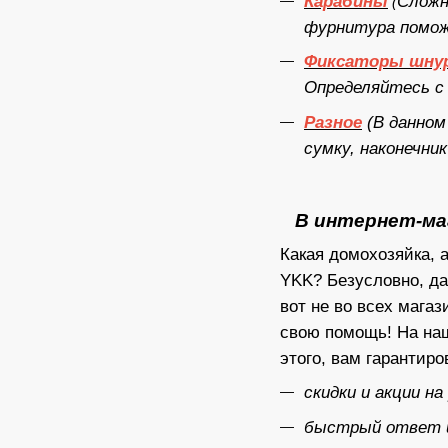
Карабины
Сложн
(
фурнитура помож
Фиксаторы шну
Определяйтесь с 
Разное
(
В данном
сумку, наконечник
В интернет-ма
Какая домохозяйка, 
YKK? Безусловно, да
вот не во всех мага
свою помощь! На наш
этого, вам гарантиро
скидки и акции н
быстрый ответ и