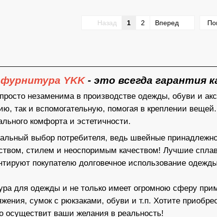
Назад
1
2
Вперед
По
 фурнитура YKK
- это всегда гарантия 
росто незаменима в производстве одежды, обуви и акс
ю, так и вспомогательную, помогая в креплении вещей
льного комфорта и эстетичности.
альный выбор потребителя, ведь швейные принадлежно
ством, стилем и неоспоримым качеством! Лучшие спла
нтируют покупателю долговечное использование одежды
ра для одежды и не только имеет огромною сферу приме
яжения, сумок с рюкзаками, обуви и т.п. Хотите приобр
о осуществит ваши желания в реальность!