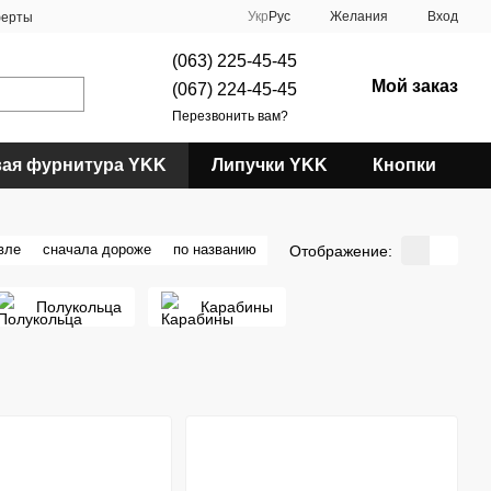
Укр
Рус
Желания
Вход
ферты
(063) 225-45-45
Мой заказ
(067) 224-45-45
Перезвонить вам?
вая фурнитура YKK
Липучки YKK
Кнопки
вле
сначала дороже
по названию
Отображение:
Полукольца
Карабины