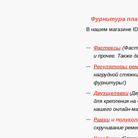
Фурнитура пла
В нашем магазине ID
Фастексы
(Фасте
и прочее. Также 
Регуляторы ре
нагрудной стяжк
фурнитуры!)
Двухщелевки
Дв
(
для крепления на
нашего онлайн-ма
Рамки
и
п
олукол
скручивание реме