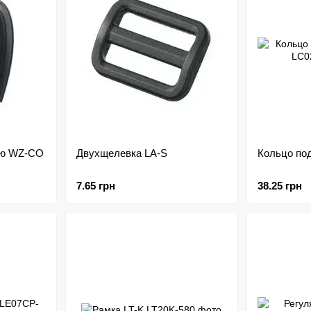
ию WZ-CO
Двухщелевка LA-S
Кольцо по
7.65 грн
38.25 грн