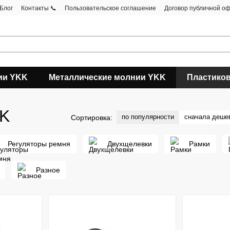
Блог
Контакты 📞
Пользовательское соглашение
Договор публичной о
ии YKK
Металлические молнии YKK
Пластико
KK
по популярности
сначала деше
Сортировка:
Регуляторы ремня
Двухщелевки
Рамки
Разное