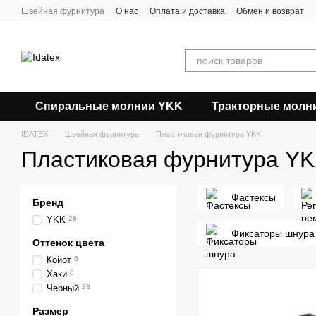
Перейти к основному контенту
Швейная фурнитура
О нас
Оплата и доставка
Обмен и возврат
Спиральные молнии YKK
Тракторные молн
IDATEX
Швейная фурнитура
Пластиковая фурнитура YKK
Пластиковая фурнитура Y
Фастексы
Бренд
YKK
28
Фиксаторы шнура
Оттенок цвета
Койот
6
Хаки
6
Черный
28
Размер