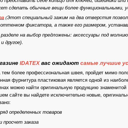
о представить себе кольцо для ключей, ошейники или
ет сделать обычные вещи более функциональными, у
ра
Этот специальный зажим на два отверстия позвол
(
оттенком фиксатора, а также его размером, устанавл
 разделе на выбор предложены: аксессуары под молнию 
 и другое).
газине
IDATEX
вас ожидают
самые лучшие ус
а тем более профессиональная швея, пройдет мимо пол
нная фурнитура пластиковая является одной из наибол
зинах можно найти оригинальную продукцию знаменитой
ем сайте вы найдете исключительно новые, оригинальн
вано:
а ряд определенных товаров
 просчет заказа