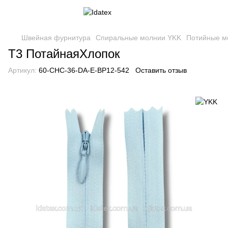
Швейная фурнитура
Спиральные молнии YKK
Потийные м
Т3 ПотайнаяХлопок
Артикул:
60-CHC-36-DA-E-BP12-542
Оставить отзыв