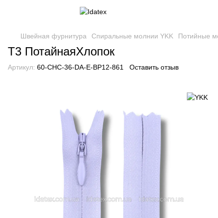
Швейная фурнитура
Спиральные молнии YKK
Потийные м
Т3 ПотайнаяХлопок
Артикул:
60-CHC-36-DA-E-BP12-861
Оставить отзыв