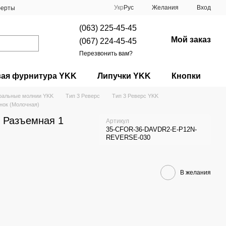
Укр
Рус
Желания
Вход
ферты
(063) 225-45-45
Мой заказ
(067) 224-45-45
Перезвонить вам?
вая фурнитура YKK
Липучки YKK
Кнопки
ральные молнии YKK
Тип 3 Реверс
Тип 3 Реверс YKK
нок (Молочная)
 Разъемная 1
Артикул
35-CFOR-36-DAVDR2-E-P12N-
REVERSE-030
В желания