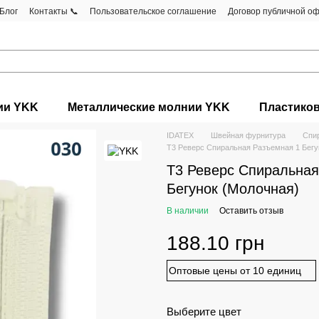
Блог
Контакты 📞
Пользовательское соглашение
Договор публичной о
ии YKK
Металлические молнии YKK
Пластико
IDATEX
Швейная фурнитура
Спи
Т3 Реверс Спиральная Разъемная 1 Бегу
Т3 Реверс Спиральная
Бегунок (Молочная)
В наличии
Оставить отзыв
188.10 грн
Оптовые цены от 10 единиц
Выберите цвет