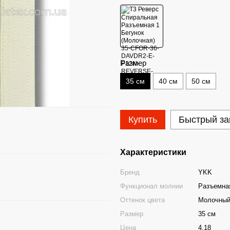
Размер
35 см
40 см
50 см
Купить
Быстрый за
Характеристики
Бренд
YKK
Функционал молнии
Разъемная
Оттенок цвета
Молочны
Размер
35 см
Цена
4.18