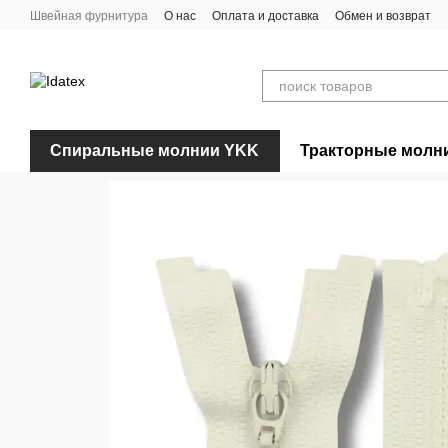
Перейти к основному контенту
Швейная фурнитура
О нас
Оплата и доставка
Обмен и возврат
Спиральные молнии YKK
Тракторные молн