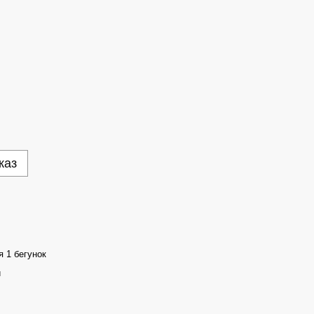
каз
 1 бегунок
й