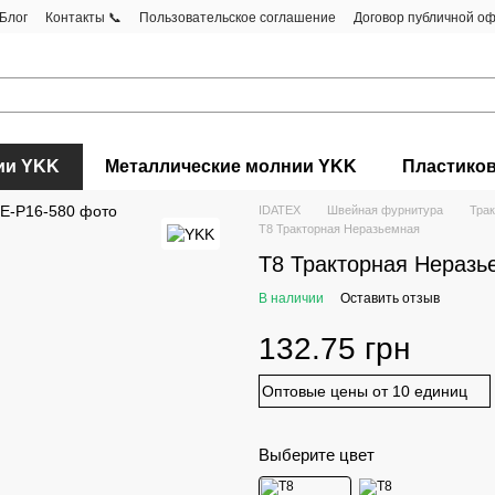
Блог
Контакты 📞
Пользовательское соглашение
Договор публичной о
ии YKK
Металлические молнии YKK
Пластико
IDATEX
Швейная фурнитура
Тра
Т8 Тракторная Неразьемная
Т8 Тракторная Неразь
В наличии
Оставить отзыв
132.75 грн
Оптовые цены от 10 единиц
Выберите цвет