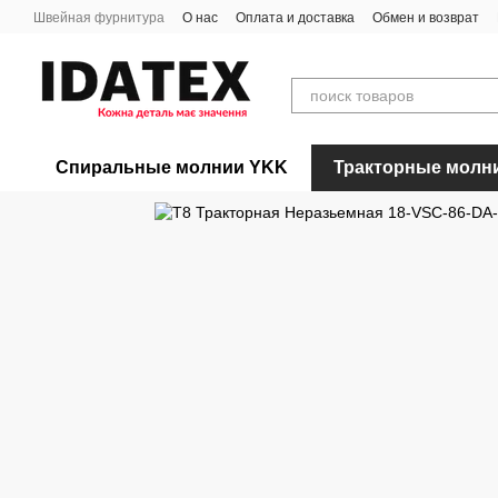
Перейти к основному контенту
Швейная фурнитура
О нас
Оплата и доставка
Обмен и возврат
Спиральные молнии YKK
Тракторные молн