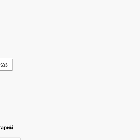
каз
тарий