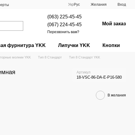
Укр
Рус
Желания
Вход
ферты
(063) 225-45-45
Мой заказ
(067) 224-45-45
Перезвонить вам?
вая фурнитура YKK
Липучки YKK
Кнопки
кторные молнии YKK
Тип 8 Стандарт
Тип 8 Стандарт YKK
емная
Артикул
18-VSC-86-DA-E-P16-580
В желания