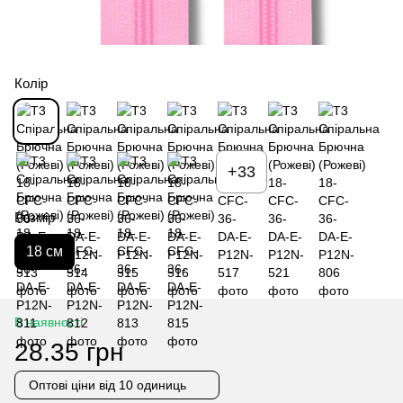
Колір
+33
Розмір
18 см
В наявності
28.35 грн
Оптові ціни
від 10 одиниць