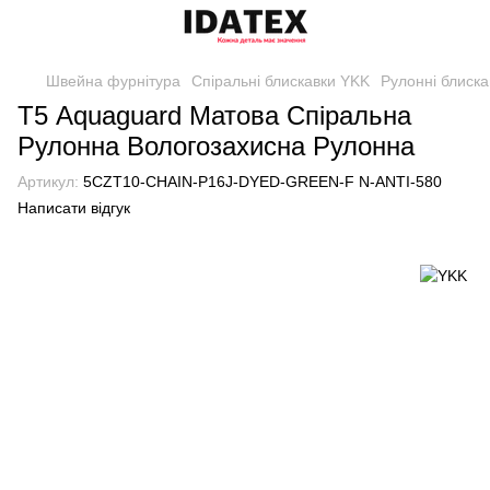
Швейна фурнітура
Спіральні блискавки YKK
Рулонні блиска
Т5 Aquaguard Матова Спіральна
Рулонна Вологозахисна Рулонна
Артикул:
5CZT10-CHAIN-P16J-DYED-GREEN-F N-ANTI-580
Написати відгук