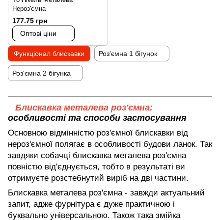
Нероз'ємна
177.75 грн
Оптові ціни
Функціонал блискавки
Роз'ємна 1 бігунок
Роз'ємна 2 бігунка
Блискавка металева роз'ємна:
особливості та способи застосування
Основною відмінністю роз'ємної блискавки від
нероз'ємної полягає в особливості будови ланок. Так
завдяки собачці блискавка металева роз'ємна
повністю від'єднується, тобто в результаті ви
отримуєте розстебнутий виріб на дві частини.
Блискавка металева роз'ємна - завжди актуальний
запит, адже фурнітура є дуже практичною і
буквально універсальною. Також така змійка