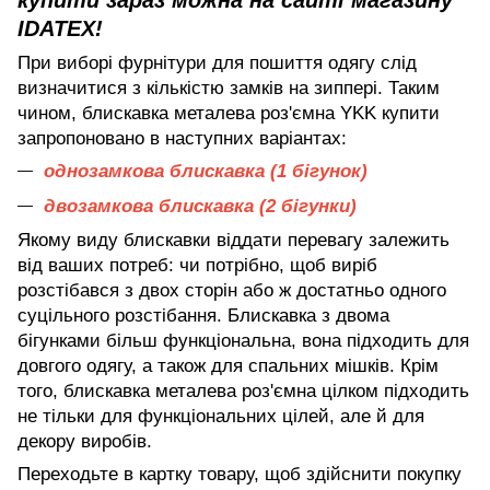
купити зараз можна на сайті магазину
IDATEX!
При виборі фурнітури для пошиття одягу слід
визначитися з кількістю замків на зиппері. Таким
чином, блискавка металева роз'ємна YKK купити
запропоновано в наступних варіантах:
однозамкова блискавка (1 бігунок)
двозамкова блискавка (2 бігунки)
Якому виду блискавки віддати перевагу залежить
від ваших потреб: чи потрібно, щоб виріб
розстібався з двох сторін або ж достатньо одного
суцільного розстібання. Блискавка з двома
бігунками більш функціональна, вона підходить для
довгого одягу, а також для спальних мішків. Крім
того, блискавка металева роз'ємна цілком підходить
не тільки для функціональних цілей, але й для
декору виробів.
Переходьте в картку товару, щоб здійснити покупку