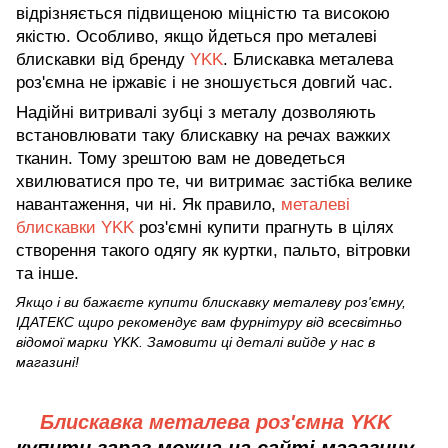
відрізняється підвищеною міцністю та високою
якістю. Особливо, якщо йдеться про металеві
блискавки від бренду
YKK
. Блискавка металева
роз'ємна не іржавіє і не зношується довгий час.
Надійні витривалі зубці з металу дозволяють
встановлювати таку блискавку на речах важких
тканин. Тому зрештою вам не доведеться
хвилюватися про те, чи витримає застібка велике
навантаження, чи ні. Як правило,
металеві
блискавки YKK
роз'ємні купити прагнуть в цілях
створення такого одягу як куртки, пальто, вітровки
та інше.
Якщо і ви бажаєте купити блискавку металеву роз'ємну,
ІДАТЕКС
щиро рекомендує вам
фурнітуру
від всесвітньо
відомої марки
YKK
. Замовити ці деталі вийде у нас в
магазині!
Блискавка металева роз'ємна YKK