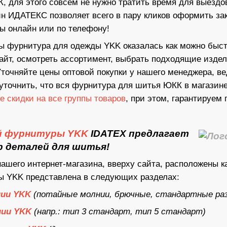
, для этого совсем не нужно тратить время для выездо
н ИДАТЕКС позволяет всего в пару кликов оформить зак
ы онлайн или по телефону!
обы фурнитура для одежды YKK оказалась как можно быс
сайт, осмотреть ассортимент, выбрать подходящие изд
Уточняйте цены оптовой покупки у нашего менеджера, в
 уточнить, что вся фурнитура для шитья ЮКК в магазин
 скидки на все группы товаров
, при этом, гарантируем
й фурнитуры YKK
IDATEX предлагает
р деталей для шитья!
нашего интернет-магазина, вверху сайта, расположены к
ы YKK представлена в следующих разделах:
ии YKK
(потайные молнии, брючные, стандартные раз
нии YKK
(напр.: тип 3 стандарт, тип 5 стандарт)