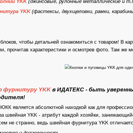
олнии YKK
(джинсовые, рулонные металлические и т.п
нитура YKK
(фастексы, двухщеловки, рамки, караби
 блоков, чтобы детальней ознакомиться с товаром! В к
ли, прочитав характеристики и осмотрев фото. Там же 
ю фурнитуру YKK
в ИДАТЕКС - быть уверенн
одителя!
ЮКК является абсолютной находкой как для профессион
ура швейная YKK - атрибут каждой хозяйки, занимающ
ем не странно, ведь швейная фурнитура YKK отличаетс
ачество и долговечность