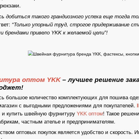
 рюкзаки.
ось добиться такого грандиозного успеха еще тогда т
твет:
“Только упорный труд, строгое придерживание с
 брендами привело YKK к желаемой цели”!
итура оптом YKK
– лучшее решение зак
юджет!
ь большое количество комплектующих для пошива одежд
магазин с выгодными предложениями для покупателей.
ь и купить швейную фурнитуру
YKK оптом
! Такое решен
брикам, частным ателье и предпринимателям.
вом оптовых покупок является удобство и скорость. И