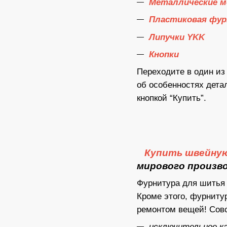
Металлические м
Пластиковая фур
Липучки YKK
Кнопки
Переходите в один из
об особенностях дета
кнопкой “Купить”.
Купить швейну
мирового произв
Фурнитура для шитья 
Кроме этого, фурнит
ремонтом вещей! Совс
исключительное к