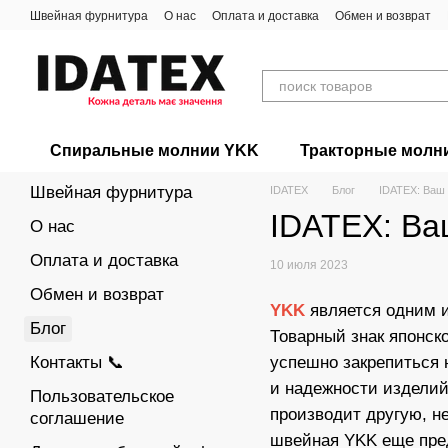
Перейти к основному контенту
Швейная фурнитура
О нас
Оплата и доставка
Обмен и возврат
Спиральные молнии YKK
Тракторные молн
Швейная фурнитура
IDATEX
Блог
IDATEX: Ваш
IDATEX: Ва
О нас
Оплата и доставка
10 июля 2023
Обмен и возврат
YKK
является одним и
Блог
Товарный знак японск
Контакты 📞
успешно закрепиться 
и надежности изделий
Пользовательское
производит другую, н
соглашение
швейная YKK еще пред