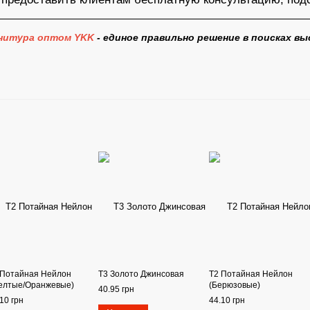
нитура оптом YKK
- единое правильно решение в поисках в
 Потайная Нейлон
Т3 Золото Джинсовая
Т2 Потайная Нейлон
елтые/Оранжевые)
(Берюзовые)
40.95 грн
10 грн
44.10 грн