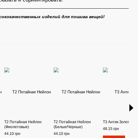
ысококачественных изделий для пошива вещей!
Т2 Потайная Нейлон
Т2 Потайная Нейлон
Т3 Антик Золото Д
(Фиолетовые)
(Белые/Черные)
48.15 грн
44.10 грн
44.10 грн