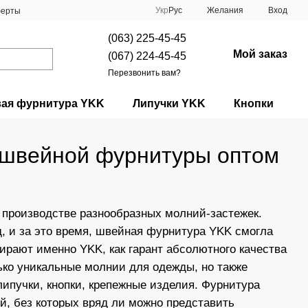
Укр
Рус
Желания
Вход
ферты
(063) 225-45-45
Мой заказ
(067) 224-45-45
Перезвонить вам?
вая фурнитура YKK
Липучки YKK
Кнопки
 швейной фурнитуры оптом
производстве разнообразных молний-застежек.
д, и за это время, швейная фурнитура YKK смогла
рают именно YKK, как гарант абсолютного качества
ько уникальные молнии для одежды, но также
ипучки, кнопки, крепежные изделия. Фурнитура
, без которых вряд ли можно представить