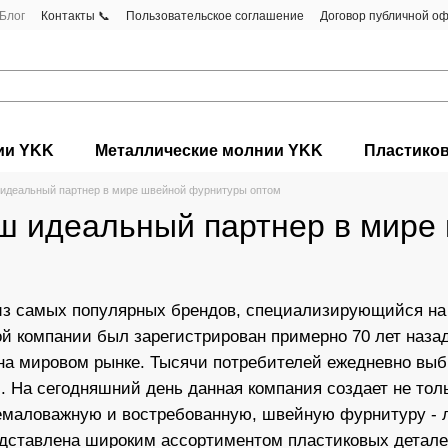
Блог
Контакты 📞
Пользовательское соглашение
Договор публичной о
ии YKK
Металлические молнии YKK
Пластико
 идеальный партнер в мире швейной фурнитуры оптом
ш идеальный партнер в мире
з самых популярных брендов, специализирующийся на 
ой компании был зарегистрирован примерно 70 лет наза
на мировом рынке. Тысячи потребителей ежедневно выби
. На сегодняшний день данная компания создает не тол
емаловажную и востребованную, швейную фурнитуру - л
ставлена широким ассортиментом пластиковых деталей